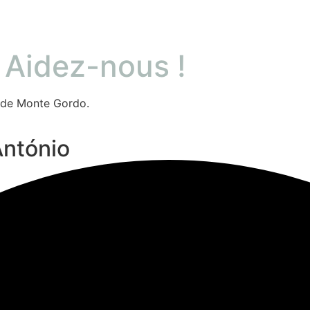
r
Aidez-nous !
e de Monte Gordo.
António